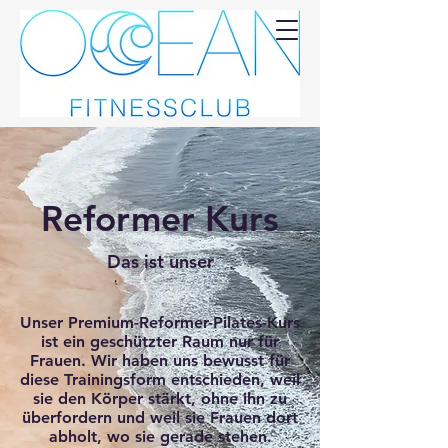
Ocean
Fitnessclub
Reformer Kurs
Das ist unser
Unser Premium-Reformer-Pilates-Kurs
ist ein geschützter Raum nur für
Frauen. Wir haben uns bewusst für
diese Trainingsform entschieden, weil
sie den Körper stärkt, ohne ihn zu
überfordern und weil sie Frauen dort
abholt, wo sie gerade stehen.