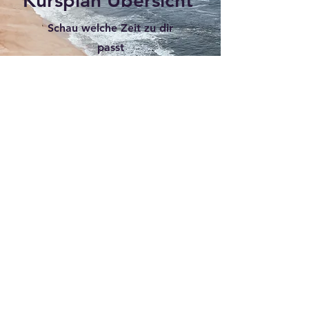
Kursplan Übersicht
Schau welche Zeit zu dir
passt
Ocean Fitnessclub
Öffnungszeiten:
Mo.-Fr. 07:00-22:00
Sa.-So. 09:00-17:00